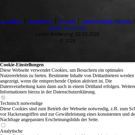
Startseite
|
Impressum
|
Kontakt
|
Datenschutzerklärung
weiterempfehlen
Letzte Änderung: 02.03.2026
© 2026
Cookie-Einstellungen
Diese Webseite verwendet Cookies, um Besuchern ein optimales
Nutzererlebnis zu bieten. Bestimmte Inhalte von Drittanbietern werden
angezeigt, wenn die entsprechende Option aktiviert ist. Die
Datenverarbeitung kann dann auch in einem Drittland erfolgen. Weiter
Informationen hierzu in der Datenschutzerklärung.
Technisch notwendige
Diese Cookies sind zum Betrieb der Webseite notwendig, z.B. zum Sc
vor Hackerangriffen und zur Gewährleistung eines konsistenten und de
Nachfrage angepassten Erscheinungsbilds der Seite.
Analytische