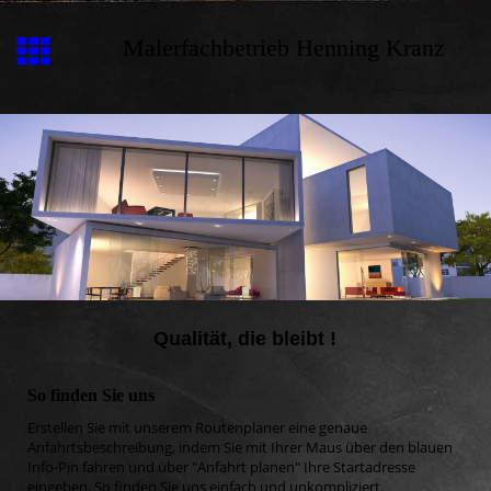
Malerfachbetrieb Henning Kranz
Qualität, die bleibt !
So finden Sie uns
Erstellen Sie mit unserem Routenplaner eine genaue
Anfahrtsbeschreibung, indem Sie mit Ihrer Maus über den blauen
Info-Pin fahren und über "Anfahrt planen" Ihre Startadresse
eingeben. So finden Sie uns einfach und unkompliziert.