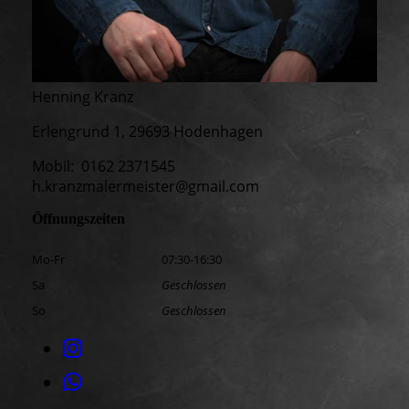
Henning Kranz
Erlengrund 1, 29693 Hodenhagen
Mobil: 0162 2371545
h.kranzmalermeister@gmail.com
Öffnungszeiten
Mo-Fr
07:30-16:30
Sa
Geschlossen
So
Geschlossen