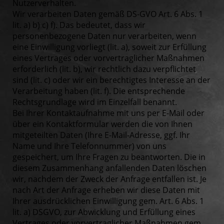
Nutzerverhalten.
Wir verarbeiten Daten gemäß DS-GVO Art. 6 Abs. 1
lit. a) b) c) f). Das bedeutet, dass wir
personenbezogene Daten nur verarbeiten, wenn
eine Einwilligung vorliegt (lit. a), soweit zur Erfüllung
eines Vertrages oder vorvertraglicher Maßnahmen
erforderlich (lit. b), wir rechtlich dazu verpflichtet
sind (lit. c) oder wir ein berechtigtes Interesse an der
Verarbeitung haben (lit. f). Die entsprechende
Rechtsgrundlage wird im Einzelfall benannt.
Bei Ihrer Kontaktaufnahme mit uns per E-Mail oder
über ein Kontaktformular werden die von Ihnen
mitgeteilten Daten (Ihre E-Mail-Adresse, ggf. Ihr
Name und Ihre Telefonnummer) von uns
gespeichert, um Ihre Fragen zu beantworten. Die in
diesem Zusammenhang anfallenden Daten löschen
wir, nachdem der Zweck der Anfrage entfallen ist. Je
nach Art der Anfrage erheben wir diese Daten mit
Ihrer ausdrücklichen Einwilligung gem. Art. 6 Abs. 1
lit. a) DSGVO, zur Abwicklung und Erfüllung eines
Vertrages oder vorvertraglicher Maßnahmen gem.