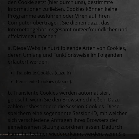
den Cookie setzt (hier durch uns), bestimmte
Informationen zufließen. Cookies können keine
Programme ausführen oder Viren auf Ihren
Computer übertragen. Sie dienen dazu, das
Internetangebot insgesamt nutzerfreundlicher und
effektiver zu machen.
a. Diese Website nutzt folgende Arten von Cookies,
deren Umfang und Funktionsweise im Folgenden
erläutert werden:
Transiente Cookies (dazu b)
Persistente Cookies (dazu c).
b. Transiente Cookies werden automatisiert
gelöscht, wenn Sie den Browser schließen. Dazu
zählen insbesondere die Session-Cookies. Diese
speichern eine sogenannte Session-ID, mit welcher
sich verschiedene Anfragen Ihres Browsers der
gemeinsamen Sitzung zuordnen lassen. Dadurch
kann Ihr Rechner wiedererkannt werden, wenn Sie