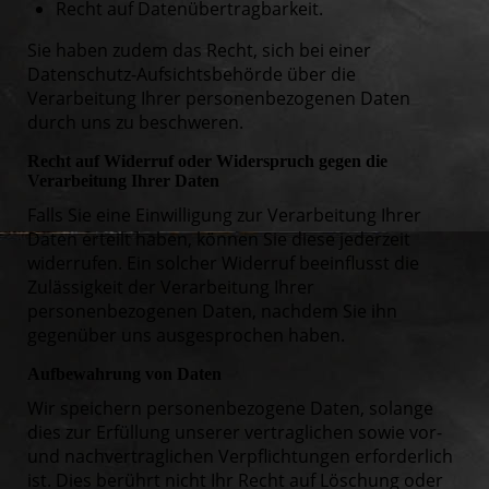
Recht auf Datenübertragbarkeit.
Sie haben zudem das Recht, sich bei einer
Datenschutz-Aufsichtsbehörde über die
Verarbeitung Ihrer personenbezogenen Daten
durch uns zu beschweren.
Recht auf Widerruf oder Widerspruch gegen die
Verarbeitung Ihrer Daten
Falls Sie eine Einwilligung zur Verarbeitung Ihrer
Daten erteilt haben, können Sie diese jederzeit
widerrufen. Ein solcher Widerruf beeinflusst die
Zulässigkeit der Verarbeitung Ihrer
personenbezogenen Daten, nachdem Sie ihn
gegenüber uns ausgesprochen haben.
Aufbewahrung von Daten
Wir speichern personenbezogene Daten, solange
dies zur Erfüllung unserer vertraglichen sowie vor-
und nachvertraglichen Verpflichtungen erforderlich
ist. Dies berührt nicht Ihr Recht auf Löschung oder