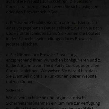
auf unsere Website zurückkehren. Die Session-
Cookies werden gelöscht, wenn Sie sich ausloggen
oder den Browser schließen.
c. Persistente Cookies werden automatisiert nach
einer vorgegebenen Dauer gelöscht, die sich je nach
Cookie unterscheiden kann. Sie können die Cookies
in den Sicherheitseinstellungen Ihres Browsers
jederzeit löschen.
d. Sie können Ihre Browser-Einstellung
entsprechend Ihren Wünschen konfigurieren und z.
B. die Annahme von Third-Party-Cookies oder allen
Cookies ablehnen. Wir weisen Sie darauf hin, dass
Sie eventuell nicht alle Funktionen dieser Website
nutzen können.
Sicherheit
Wir setzen technische und organisatorische
Sicherheitsmaßnahmen ein, um Ihre zur Verfügung
gestellten Daten durch zufällige oder vorsätzliche