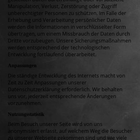
Manipulation, Verlust, Zerstörung oder Zugriff
unberechtigter Personen zu schützen. Im Falle der
Erhebung und Verarbeitung persönlicher Daten
werden die Informationen in verschlüsselter Form
übertragen, um einem Missbrauch der Daten durch
Dritte vorzubeugen. Unsere Sicherungsmaßnahmen
werden entsprechend der technologischen
Entwicklung fortlaufend überarbeitet.
Anpassungen
Die ständige Entwicklung des Internets macht von
Zeit zu Zeit Anpassungen unserer
Datenschutzerklärung erforderlich. Wir behalten
uns vor, jederzeit entsprechende Änderungen
vorzunehmen.
Nutzungsstatistik
Beim Besuch unserer Seite wird von uns
anonymisiert erfasst, auf welchem Weg die Besucher
zu unserer Webseite gekommen sind und wie viele