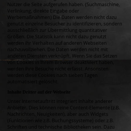
Nutzer die Seite aufgerufen haben. (Suchmaschine,
Verlinkung, direkte Eingabe oder
Werbemaßnahmen) Die Daten werden nicht dazu
genutzt einzelne Besucher zu identifizieren, sondern
ausschließlich zur Übermittlung quantitativer
Größen. Die Statistik kann nicht dazu genutzt
werden ihr Verhalten auf anderen Webseiten
nachzuvollziehen. Die Daten werden nicht mit
anderen Diensten verknüpft. Wenn Sie das Setzen
von Cookies in Ihrem Browser deaktiviert haben,
werden Ihre Besuche nicht erfasst. Ansonsten
werden diese Cookies nach sieben Tagen
automatisiert gelöscht.
Inhalte Dritter auf der Webseite
Unser Internetauftritt integriert Inhalte anderer
Anbieter. Dies können reine Content-Elemente (z.B.
Nachrichten, Neuigkeiten), aber auch Widgets
(Funktionen wie z.B. Buchungssysteme) oder z.B.
Schriften und technische Bibliotheken sein. Dazu