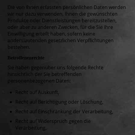
Die von Ihnen erfassten persönlichen Daten werden
wir nur dazu verwenden, Ihnen die gewünschten
Produkte oder Dienstleistungen bereitzustellen,
oder aber zu anderen Zwecken, für die Sie Ihre
Einwilligung erteilt haben, sofern keine
anderslautenden gesetzlichen Verpflichtungen
bestehen.
Betroffenenrechte
Sie haben gegenüber uns folgende Rechte
hinsichtlich der Sie betreffenden
personenbezogenen Daten:
Recht auf Auskunft,
Recht auf Berichtigung oder Löschung,
Recht auf Einschränkung der Verarbeitung,
Recht auf Widerspruch gegen die
Verarbeitung,