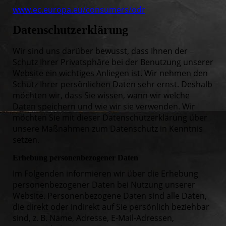
www.ec.europa.eu/consumers/odr
Datenschutz­erklärung
Wir sind uns darüber bewusst, dass Ihnen der
Schutz Ihrer Privatsphäre bei der Benutzung unserer
Website ein wichtiges Anliegen ist. Wir nehmen den
Schutz Ihrer persönlichen Daten sehr ernst. Deshalb
möchten wir, dass Sie wissen, wann wir welche
Daten speichern und wie wir sie verwenden. Wir
möchten Sie mit dieser Datenschutzerklärung über
unsere Maßnahmen zum Datenschutz in Kenntnis
setzen.
Erhebung personenbezogener Daten
Im Folgenden informieren wir über die Erhebung
personenbezogener Daten bei Nutzung unserer
Website. Personenbezogene Daten sind alle Daten,
die direkt oder indirekt auf Sie persönlich beziehbar
sind, z. B. Name, Adresse, E-Mail-Adressen,