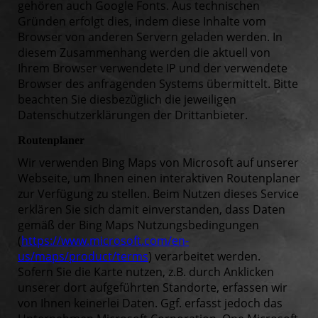
gehören auch Google Fonts. Aus technischen
Gründen erfolgt dies, indem diese Inhalte vom
Browser von anderen Servern geladen werden. In
diesem Zusammenhang werden die aktuell von
Ihrem Browser verwendete IP und der verwendete
Browser des anfragenden Systems übermittelt. Bitte
beachten Sie diesbezüglich die jeweiligen
Datenschutzerklärungen der Drittanbieter.
Routenplaner
Wir verwenden Bing Maps von Microsoft auf unserer
Webseite, um Ihnen einen interaktiven Routenplaner
zur Verfügung zu stellen. Beim Nutzen dieses Service
erklären Sie sich damit einverstanden, dass Daten
gemäß der Bing Maps Nutzungsbedingungen
(
https://www.microsoft.com/en-
us/maps/product/terms
) verarbeitet werden.
Sofern Sie die Karte nutzen, z.B. durch Anklicken
unserer dort aufgeführten Standorte, erfassen wir
von Ihnen keinerlei Daten. Ggf. erfasst jedoch das