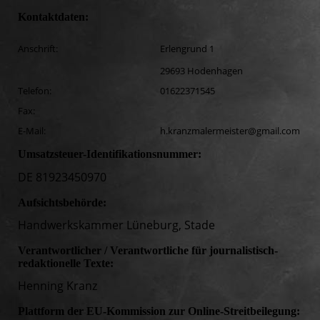
Kontaktdaten:
Anschrift:
Erlengrund 1
29693 Hodenhagen
Telefon:
01622371545
Fax:
E-Mail:
h.kranzmalermeister@gmail.com
Umsatzsteuer-Identifikationsnummer:
DE 81923450970
Aufsichtsbehörde:
Handwerkskammer Lüneburg, Stade
Verantwortlicher / Verantwortliche für journalistisch-
redaktionelle Texte:
Henning Kranz
Plattform der EU-Kommission zur Online-Streitbeilegung: