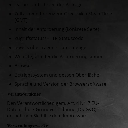
Datum und Uhrzeit der Anfrage
Zeitzonendifferenz zur Greenwich Mean Time
(GMT)
Inhalt der Anforderung (konkrete Seite)
Zugriffsstatus/HTTP-Statuscode
jeweils übertragene Datenmenge
Website, von der die Anforderung kommt
Browser
Betriebssystem und dessen Oberfläche
Sprache und Version der Browsersoftware.
Verantwortlicher
Den Verantwortlichen gem. Art. 4 Nr. 7 EU-
Datenschutz-Grundverordnung (DS-GVO)
entnehmen Sie bitte dem Impressum.
Verwendungszwecke