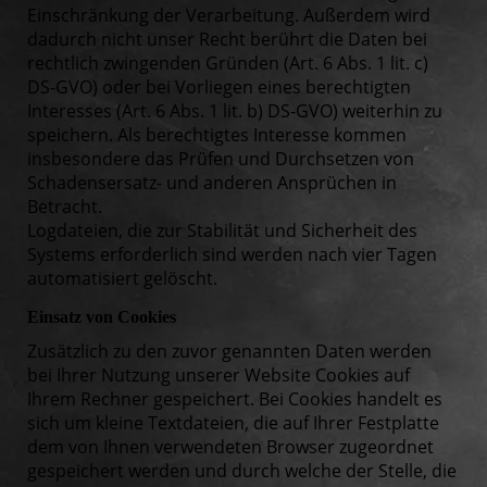
Einschränkung der Verarbeitung. Außerdem wird
dadurch nicht unser Recht berührt die Daten bei
rechtlich zwingenden Gründen (Art. 6 Abs. 1 lit. c)
DS-GVO) oder bei Vorliegen eines berechtigten
Interesses (Art. 6 Abs. 1 lit. b) DS-GVO) weiterhin zu
speichern. Als berechtigtes Interesse kommen
insbesondere das Prüfen und Durchsetzen von
Schadensersatz- und anderen Ansprüchen in
Betracht.
Logdateien, die zur Stabilität und Sicherheit des
Systems erforderlich sind werden nach vier Tagen
automatisiert gelöscht.
Einsatz von Cookies
Zusätzlich zu den zuvor genannten Daten werden
bei Ihrer Nutzung unserer Website Cookies auf
Ihrem Rechner gespeichert. Bei Cookies handelt es
sich um kleine Textdateien, die auf Ihrer Festplatte
dem von Ihnen verwendeten Browser zugeordnet
gespeichert werden und durch welche der Stelle, die