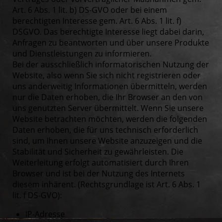
Art. 6 Abs. 1 lit. b) DS-GVO oder bei einem
berechtigten Interesse gem. Art. 6 Abs. 1 lit. f)
DSGVO. Das berechtigte Interesse liegt dabei darin,
Anfragen zu beantworten und über unsere Produkte
und Dienstleistungen zu informieren.
Bei der ausschließlich informatorischen Nutzung der
Website, also wenn Sie sich nicht registrieren oder
uns anderweitig Informationen übermitteln, werden
nur die Daten erhoben, die Ihr Browser an den von
uns genutzten Server übermittelt. Wenn Sie unsere
Website betrachten möchten, werden die folgenden
Daten erhoben, die für uns technisch erforderlich
sind, um Ihnen unsere Website anzuzeigen und die
Stabilität und Sicherheit zu gewährleisten. Die
Weiterleitung erfolgt automatisiert durch Ihren
Browser und ist bei der Nutzung des Internets
diesem inhärent. (Rechtsgrundlage ist Art. 6 Abs. 1
lit. f DS-GVO):
IP-Adresse