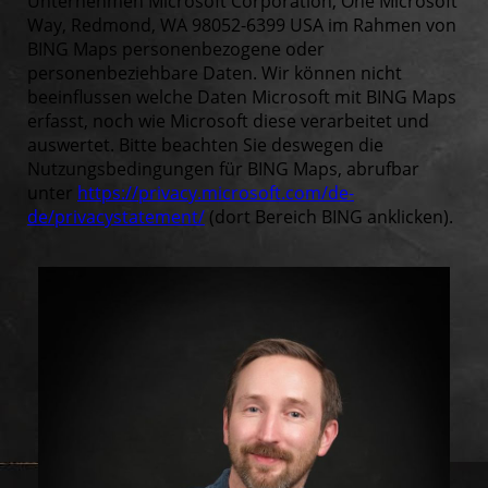
Unternehmen Microsoft Corporation, One Microsoft
Way, Redmond, WA 98052-6399 USA im Rahmen von
BING Maps personenbezogene oder
personenbeziehbare Daten. Wir können nicht
beeinflussen welche Daten Microsoft mit BING Maps
erfasst, noch wie Microsoft diese verarbeitet und
auswertet. Bitte beachten Sie deswegen die
Nutzungsbedingungen für BING Maps, abrufbar
unter
https://privacy.microsoft.com/de-
de/privacystatement/
(dort Bereich BING anklicken).