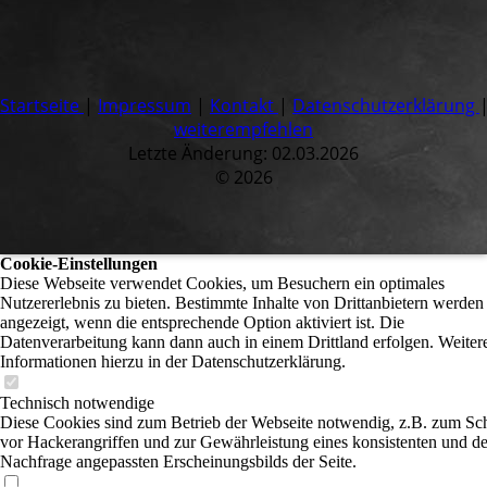
Startseite
|
Impressum
|
Kontakt
|
Datenschutzerklärung
weiterempfehlen
Letzte Änderung: 02.03.2026
© 2026
Cookie-Einstellungen
Diese Webseite verwendet Cookies, um Besuchern ein optimales
Nutzererlebnis zu bieten. Bestimmte Inhalte von Drittanbietern werden
angezeigt, wenn die entsprechende Option aktiviert ist. Die
Datenverarbeitung kann dann auch in einem Drittland erfolgen. Weiter
Informationen hierzu in der Datenschutzerklärung.
Technisch notwendige
Diese Cookies sind zum Betrieb der Webseite notwendig, z.B. zum Sc
vor Hackerangriffen und zur Gewährleistung eines konsistenten und de
Nachfrage angepassten Erscheinungsbilds der Seite.