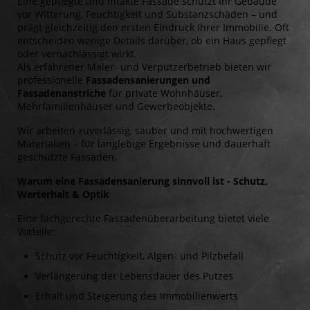
Eine gepflegte und intakte Fassade schützt Ihr Gebäude
vor Witterung, Feuchtigkeit und Substanzschäden – und
prägt gleichzeitig den ersten Eindruck Ihrer Immobilie. Oft
entscheiden wenige Details darüber, ob ein Haus gepflegt
oder vernachlässigt wirkt.
Als erfahrener Maler- und Verputzerbetrieb bieten wir
professionelle
Fassadensanierungen und
Fassadenanstriche
für private Wohnhäuser,
Mehrfamilienhäuser und Gewerbeobjekte.
Wir arbeiten zuverlässig, sauber und mit hochwertigen
Materialien – für langlebige Ergebnisse und dauerhaft
geschützte Fassaden.
Warum eine Fassadensanierung sinnvoll ist - Schutz,
Werterhalt & Optik
Eine fachgerechte Fassadenüberarbeitung bietet viele
Vorteile:
Schutz vor Feuchtigkeit, Algen- und Pilzbefall
Verlängerung der Lebensdauer des Putzes
Erhalt und Steigerung des Immobilienwerts