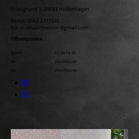
Erlengrund 1, 29693 Hodenhagen
Mobil: 0162 2371545
h.kranzmalermeister@gmail.com
Öffnungszeiten
Mo-Fr
07:30-16:30
Sa
Geschlossen
So
Geschlossen