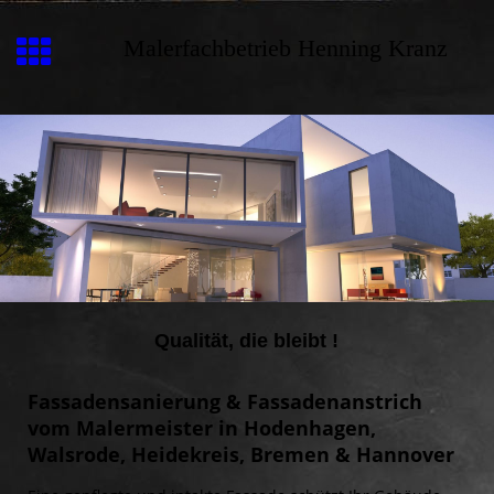
Malerfachbetrieb Henning Kranz
Qualität, die bleibt !
Fassadensanierung & Fassadenanstrich
vom Malermeister in Hodenhagen,
Walsrode, Heidekreis, Bremen & Hannover