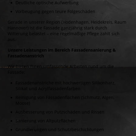
Deutliche optische Aufwertung
Vorbeugung gegen teure Folgeschäden
Gerade in unserer Region (Hodenhagen, Heidekreis, Raum
Hannover) ist die Fassade ganzjährig stark durch
Witterung belastet – eine regelmäßige Pflege zahlt sich
aus.
Unsere Leistungen im Bereich Fassadensanierung &
Fassadenanstrich
Wir bieten Ihnen umfassende Arbeiten rund um die
Fassade:
Fassadenanstriche mit hochwertigen Silikonharz,
Silikat und Acrylfassadenfarben
Reinigung von Fassadenflächen (Schmutz, Algen,
Moose)
Ausbesserung von Putzschäden und Rissen
Sanierung von Altputzflächen
Grundierungen und Schutzbeschichtungen