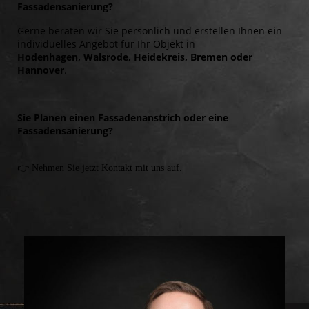
Fassadensanierung?
Gerne beraten wir Sie persönlich und erstellen Ihnen ein
individuelles Angebot für Ihr Objekt in
Hodenhagen, Walsrode, Heidekreis, Bremen oder
Hannover
.
Sie Planen einen Fassadenanstrich oder eine
Fassadensanierung?
👉 Nehmen Sie jetzt Kontakt mit uns auf.