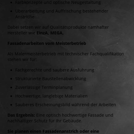
Farbkonzepte und optische Neugestaltung
Überarbeitung und Auffrischung bestehender
Anstriche
Dabei setzen wir auf Qualitätsprodukte namhafter
Hersteller wie
EinzA, MEGA,
Fassadenarbeiten vom Meisterbetrieb
Als Malermeisterbetrieb mit technischer Fachqualifikation
stehen wir für:
Fachgerechte und saubere Ausführung
Strukturierte Baustellenabwicklung
Zuverlässige Terminplanung
Hochwertige, langlebige Materialien
Sauberes Erscheinungsbild während der Arbeiten
Das Ergebnis:
Eine optisch hochwertige Fassade und
nachhaltiger Schutz für Ihr Gebäude.
Sie planen einen Fassadenanstrich oder eine